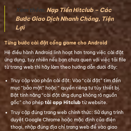
Xem thêm:
Nạp Tiền Hitclub – Các
Bước Giao Dịch Nhanh Chóng, Tiện
Lợi
Từng bước cài đặt cổng game cho Android
Hệ điều hành Android linh hoạt hơn trong việc cài đặt
ứng dụng, tuy nhiên nếu bạn chưa quen với việc tải file
từ trang web thì hãy làm theo hướng dẫn dưới đây:
Truy cập vào phần cài đặt: Vào “cài đặt” tìm đến
mục “bảo mật” hoặc “ quyền riêng tư tùy thiết bị.
Bật tính năng “cài đặt ứng dụng không rõ nguồn
gốc” cho phép
tải app Hitclub
từ website.
Truy cập đúng trang web chính thức: Sử dụng trình
duyệt Google Chrome hoặc mặc định của điện
thoại, nhập đúng địa chỉ trang web để vào giao