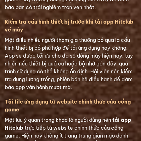
bảo bạn có trải nghiệm trọn vẹn nhất.
Kiểm tra cấu hình thiết bị trước khi tải app Hitclub
về máy
Một điều nhiều người tham gia thường bỏ qua là cấu
hình thiết bị có phù hợp để tải ứng dụng hay không.
App sẽ được tối ưu cho đa số dòng máy hiện nay, tuy
nhiên nếu thiết bị quá cũ hoặc bộ nhớ gần đầy, quá
trình sử dụng có thể không ổn định. Hội viên nên kiểm
tra dung lượng trống, phiên bản hệ điều hành để đảm
bảo app vận hành mượt mà.
Tải file ứng dụng từ website chính thức của cổng
game
Một lưu ý quan trọng khác là người dùng nên
tải app
Hitclub
trực tiếp từ website chính thức của cổng
game. Hiện nay không ít trang trung gian mạo danh