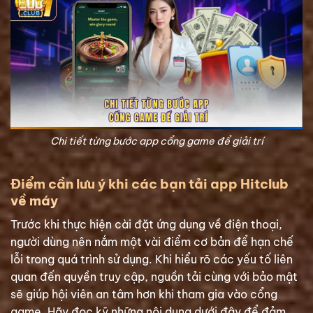
Chi tiết từng bước app cổng game để giải trí
Điểm cần lưu ý khi các bạn tải app Hitclub
về máy
Trước khi thực hiện cài đặt ứng dụng về điện thoại,
người dùng nên nắm một vài điểm cơ bản để hạn chế
lỗi trong quá trình sử dụng. Khi hiểu rõ các yếu tố liên
quan đến quyền truy cập, nguồn tải cùng với bảo mật
sẽ giúp hội viên an tâm hơn khi tham gia vào cổng
game. Hãy đọc kỹ những nội dung dưới đây để đảm