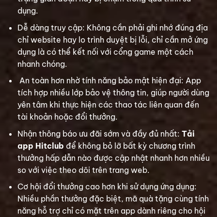
dụng.
Dễ dàng truy cập: Không cần phải ghi nhớ đúng địa
chỉ website hay lo trình duyệt bị lỗi, chỉ cần mở ứng
dụng là có thể kết nối với cổng game một cách
nhanh chóng.
An toàn hơn nhờ tính năng bảo mật hiện đại: App
tích hợp nhiều lớp bảo vệ thông tin, giúp người dùng
yên tâm khi thực hiện các thao tác liên quan đến
tài khoản hoặc đổi thưởng.
Nhận thông báo ưu đãi sớm và đầy đủ nhất:
Tải
app Hitclub
để không bỏ lỡ bất kỳ chương trình
thưởng hấp dẫn nào được cập nhật nhanh hơn nhiều
so với việc theo dõi trên trang web.
Cơ hội đổi thưởng cao hơn khi sử dụng ứng dụng:
Nhiều phần thưởng đặc biệt, mã quà tặng cùng tính
năng hỗ trợ chỉ có mặt trên app dành riêng cho hội