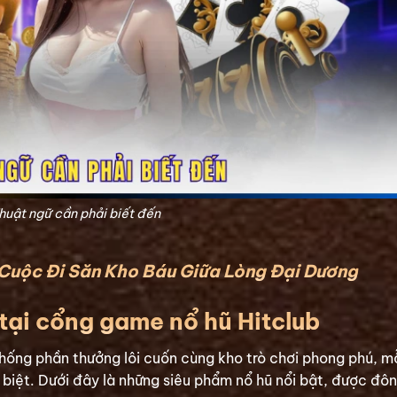
huật ngữ cần phải biết đến
Cuộc Đi Săn Kho Báu Giữa Lòng Đại Dương
tại cổng game nổ hũ Hitclub
ống phần thưởng lôi cuốn cùng kho trò chơi phong phú, m
biệt. Dưới đây là những siêu phẩm nổ hũ nổi bật, được đô