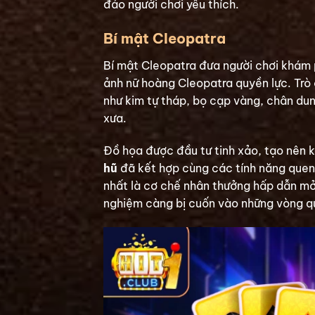
đảo người chơi yêu thích.
Bí mật Cleopatra
Bí mật Cleopatra đưa người chơi khám p
ảnh nữ hoàng Cleopatra quyền lực. Trò
như kim tự tháp, bọ cạp vàng, chân dun
xưa.
Đồ họa được đầu tư tinh xảo, tạo nên k
hũ
đã kết hợp cùng các tính năng quen 
nhất là cơ chế nhân thưởng hấp dẫn mở r
nghiệm càng bị cuốn vào những vòng qu