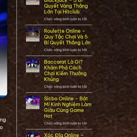
–
Quyết Vàng Thắng
Hướng
Lớn Tại Hitclub
Dẫn
Chơi
ở
Chức năng bình luận bị tắt
Dễ
Cách
Hiểu
Chơi
Roulette Online –
Và
Blackjack
Quy Tắc Chơi Và 5
Mẹo
–
Bí Quyết Thắng Lớn
Chọn
5
Số
ở
Chức năng bình luận bị tắt
Bí
Hay
Roulette
Quyết
Online
Vàng
Baccarat Là Gì?
–
Thắng
Khám Phá Cách
Quy
Lớn
Chơi Kiếm Thưởng
Tắc
Tại
Khủng
Chơi
Hitclub
Và
ở
Chức năng bình luận bị tắt
5
Baccarat
Bí
Là
Sicbo Online – Bật
Quyết
Gì?
Mí Kinh Nghiệm Làm
Thắng
Khám
Giàu Cùng Game
Lớn
Phá
Hot
Cách
ông
Chơi
ở
Chức năng bình luận bị tắt
ào
Kiếm
Sicbo
Thưởng
Online
Xóc Đĩa Online –