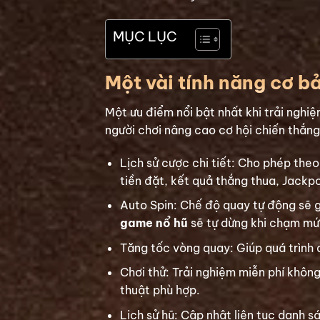
MỤC LỤC
Một vài tính năng cơ b
Một ưu điểm nổi bật nhất khi trải nghiệ
người chơi nâng cao cơ hội chiến thắng
Lịch sử cược chi tiết: Cho phép theo
tiền đặt, kết quả thắng thua, Jackp
Auto Spin: Chế độ quay tự động sẽ g
game nổ hũ
sẽ tự dừng khi chạm mức
Tăng tốc vòng quay: Giúp quá trình q
Chơi thử: Trải nghiệm miễn phí không
thuật phù hợp.
Lịch sử hũ: Cập nhật liên tục danh sá