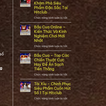
Khủng
–
Khám Phá Siêu
Bật
Phẩm Đặc Sắc Tại
Mí
Hitclub
Kinh
Nghiệm
ở
Chức năng bình luận bị tắt
Làm
Xóc
Giàu
Đĩa
Bầu Cua Online –
Cùng
Online
Kiến Thức Và Kinh
Game
–
Nghiệm Chơi Mới
Hot
Khám
Nhất
Phá
Siêu
ở
Chức năng bình luận bị tắt
Phẩm
Bầu
 số
Đặc
Cua
Bầu Cua – Top Các
Sắc
Online
Chiến Thuật Cực
Tại
–
Hay Để Ăn Sạch
Hitclub
Kiến
g
Tiền Thắng
Thức
Và
ở
Chức năng bình luận bị tắt
Kinh
Bầu
Nghiệm
Cua
Tài Xỉu – Chinh Phục
Chơi
–
Siêu Phẩm Cuốn Hút
Mới
Top
Số 1 Tại Hitclub
Nhất
Các
ở
Chức năng bình luận bị tắt
Chiến
Tài
Thuật