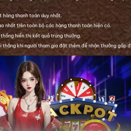
t hàng thanh toán duy nhất.
 nhất trên toàn bộ các hàng thanh toán hiện có.
thống hiển thị kết quả trúng thưởng.
i thắng khi người tham gia đặt thêm để nhận thưởng gấp đ