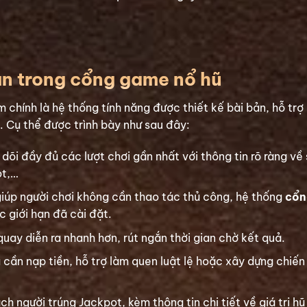
ản trong cổng game nổ hũ
m chính là hệ thống tính năng được thiết kế bài bản, hỗ trợ
. Cụ thể được trình bày như sau đây:
 dõi đầy đủ các lượt chơi gần nhất với thông tin rõ ràng về
ot,…
iúp người chơi không cần thao tác thủ công, hệ thống
cổn
 giới hạn đã cài đặt.
uay diễn ra nhanh hơn, rút ngắn thời gian chờ kết quả.
 cần nạp tiền, hỗ trợ làm quen luật lệ hoặc xây dựng chiến
ch người trúng Jackpot, kèm thông tin chi tiết về giá trị hũ